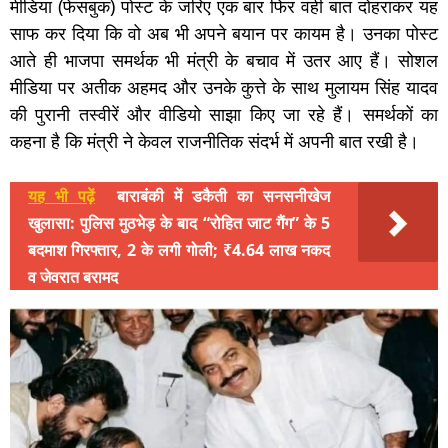
मीडिया (फेसबुक) पोस्ट के जरिए एक बार फिर वही बात दोहराकर यह
साफ कर दिया कि वो अब भी अपने बयान पर कायम है। उनका पोस्ट
आते ही भाजपा समर्थक भी मंत्री के बचाव में उतर आए हैं। सोशल
मीडिया पर अतीक अहमद और उनके कुत्ते के साथ मुलायम सिंह यादव
की पुरानी तस्वीरें और वीडियो साझा किए जा रहे हैं। समर्थकों का
कहना है कि मंत्री ने केवल राजनीतिक संदर्भ में अपनी बात रखी है।
यह भी पढ़ें
बाराबंकी में डकैती का सनसनीखेज
खुलासा: पुलिस मुठभेड़ के बाद “रोहित जाट गैंग” के 5
बदमाश गिरफ्तार, 2 के लगी गोली; ₹4.64 लाख नकद
व जेवरात बरामद