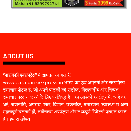
ABOUT US
“
बाराबंकी एक्सप्रेस
” में आपका स्वागत है!
www.barabankiexpress.in भारत का एक अग्रणी और सत्यप्रिय
समाचार पोर्टल है, जो अपने पाठकों को सटीक, विश्वसनीय और निष्पक्ष
समाचार प्रदान करने के लिए प्रतिबद्ध है। हम आपको हर क्षेत्र में, चाहे वह
धर्म, राजनीति, अपराध, खेल, विज्ञान, तकनीक, मनोरंजन, स्वास्थ्य या अन्य
महत्वपूर्ण घटनाएँ हों, नवीनतम अपडेट्स और तथ्यपूर्ण रिपोर्ट्स प्रदान करते
हैं। हमारा उद्देश्य