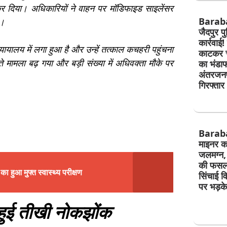
र दिया। अधिकारियों ने वाहन पर मॉडिफाइड साइलेंसर
Barab
ी।
जैदपुर प
कार्रवाई!
ायालय में लगा हुआ है और उन्हें तत्काल कचहरी पहुंचना
काटकर चो
 मामला बढ़ गया और बड़ी संख्या में अधिवक्ता मौके पर
का भंडाफ
अंतरजनप
गिरफ्तार
Barab
माइनर कट
जलमग्न, 
की फसल 
ा हुआ मुफ्त स्वास्थ्य परीक्षण
सिंचाई व
पर भड़क
ुई तीखी नोकझोंक