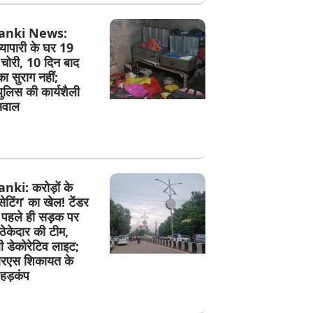
anki News:
व्यापारी के घर 19
चोरी, 10 दिन बाद
का सुराग नहीं;
पुलिस की कार्यशैली
सवाल
ki: करोड़ों के
 ‘सेटिंग’ का खेल! टेंडर
े पहले ही सड़क पर
ेकेदार की टीम,
ी डेकोरेटिव लाइट;
एस शिकायत के
हड़कंप