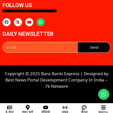
FOLLOW US
DAILY NEWSLETTER
Send
Copyright © 2025 Bara Banki Express | Designed by
Best News Portal Development Company In India
–
7k Network​​
ई-पेपर
शहर चुनें
वीडियो
लाइव
चैनल
Menu