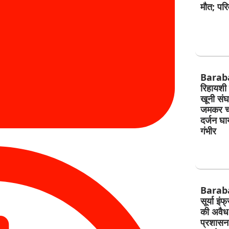
मौत; परिव
Barab
रिहायशी 
खूनी संघर्ष
जमकर चल
दर्जन घ
गंभीर
Barab
सूर्या इं
की अवैध 
प्रशासन 