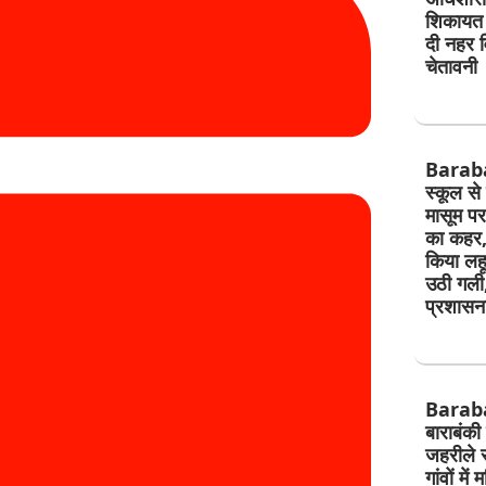
शिकायत 
दी नहर व
चेतावनी
Barab
स्कूल से
मासूम पर 
का कहर,
किया लहू
उठी गली
प्रशासन
Barab
बाराबंकी
जहरीले 
गांवों मे