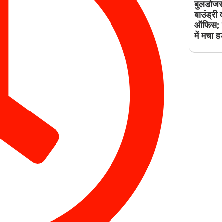
बुलडोजर 
बाउंड्र
ऑफिस; प्
में मचा ह