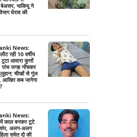
बेअसर, भाकियू ने
िभाग घेराव की
anki News:
 लौट रही 10 वर्षीय
टूटा आवारा कुत्तों
 पांच जगह नोंचकर
लुहान; चीखों से गूंज
, आखिर कब जागेगा
?
anki News:
 में काल बनकर टूटे
सांप, अलग-अलग
ं महिला समेत दो की