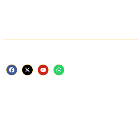
गोंडा
बहराइच
Follow Us Now
ताजा खबरें
राष्ट्रीय
अंतर्राष्ट्रीय