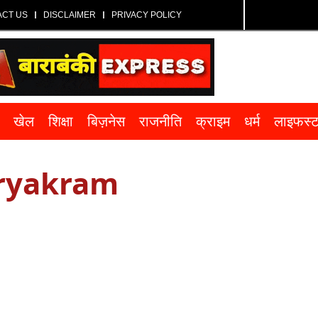
ACT US
DISCLAIMER
PRIVACY POLICY
खेल
शिक्षा
बिज़नेस
राजनीति
क्राइम
धर्म
लाइफस्
ryakram