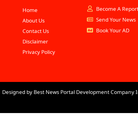
Become A Repor
Home
Send Your News
About Us
Book Your AD
Contact Us
Disclaimer
aipeakflow
Privacy Policy
| Designed by
Best News Portal Development Company I