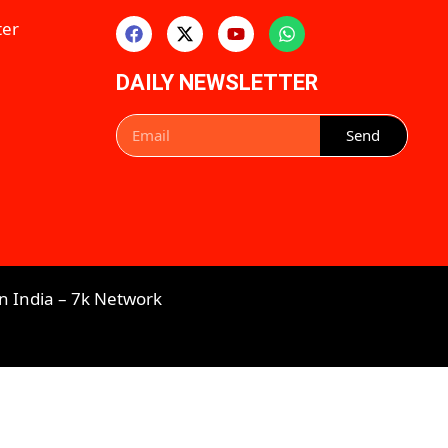
ter
DAILY NEWSLETTER
Send
n India
–
7k Network​​