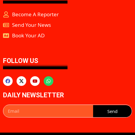
Become A Reporter
Send Your News
Book Your AD
aipeakflow
FOLLOW US
DAILY NEWSLETTER
Send