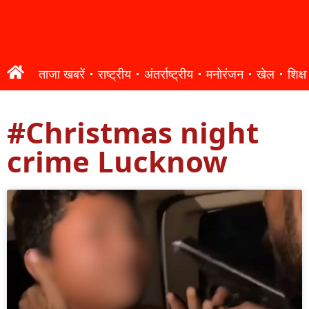
ताजा खबरें
राष्ट्रीय
अंतर्राष्ट्रीय
मनोरंजन
खेल
शिक्षा
#Christmas night
crime Lucknow