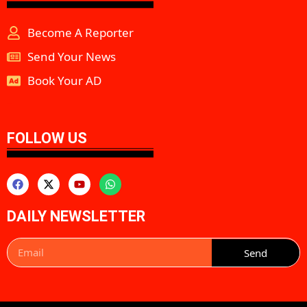
Become A Reporter
Send Your News
Book Your AD
aipeakflow
FOLLOW US
DAILY NEWSLETTER
Send