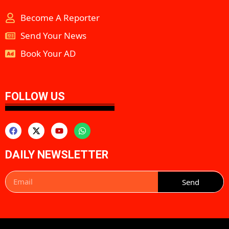
Become A Reporter
Send Your News
Book Your AD
aipeakflow
FOLLOW US
DAILY NEWSLETTER
Send